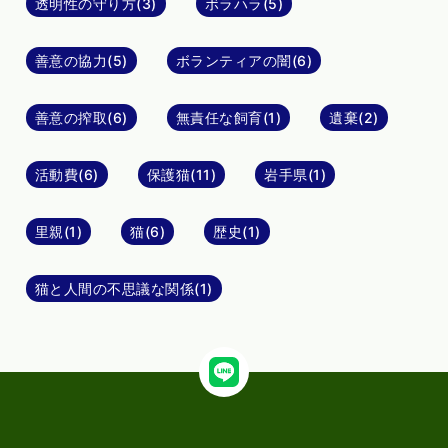
透明性の守り方(3)
ボラハラ(5)
善意の協力(5)
ボランティアの闇(6)
善意の搾取(6)
無責任な飼育(1)
遺棄(2)
活動費(6)
保護猫(11)
岩手県(1)
里親(1)
猫(6)
歴史(1)
猫と人間の不思議な関係(1)