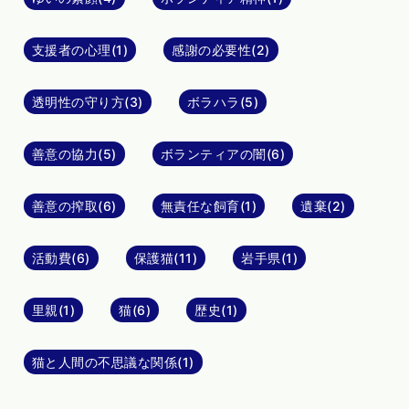
支援者の心理(1)
感謝の必要性(2)
透明性の守り方(3)
ボラハラ(5)
善意の協力(5)
ボランティアの闇(6)
善意の搾取(6)
無責任な飼育(1)
遺棄(2)
活動費(6)
保護猫(11)
岩手県(1)
里親(1)
猫(6)
歴史(1)
猫と人間の不思議な関係(1)